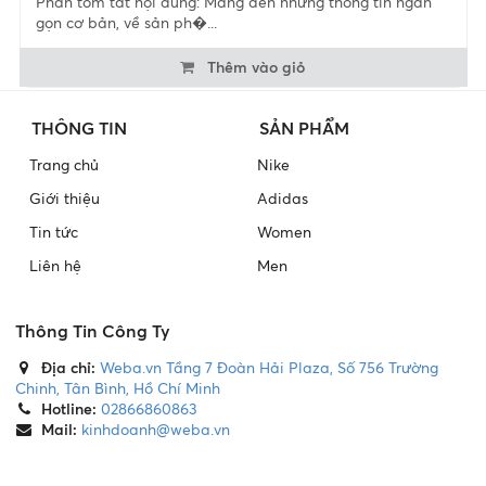
Phần tóm tắt nội dung: Mang đến những thông tin ngắn
gọn cơ bản, về sản ph�...
Thêm vào giỏ
THÔNG TIN
SẢN PHẨM
Trang chủ
Nike
Giới thiệu
Adidas
Tin tức
Women
Liên hệ
Men
Thông Tin Công Ty
Địa chỉ:
Weba.vn Tầng 7 Đoàn Hải Plaza, Số 756 Trường
Chinh, Tân Bình, Hồ Chí Minh
Hotline:
02866860863
Mail:
kinhdoanh@weba.vn