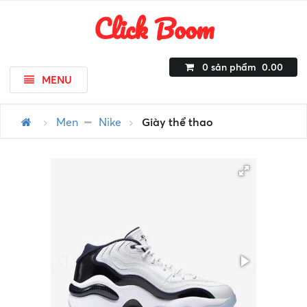
Click Boom
0
sản phẩm
0.00
MENU
Men
Nike
Giày thể thao