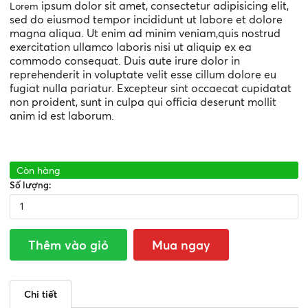
ipsum dolor sit amet, consectetur adipisicing elit,
Lorem
sed do eiusmod tempor incididunt ut labore et dolore
magna aliqua. Ut enim ad minim veniam,quis nostrud
exercitation ullamco laboris nisi ut aliquip ex ea
commodo consequat. Duis aute irure dolor in
reprehenderit in voluptate velit esse cillum dolore eu
fugiat nulla pariatur. Excepteur sint occaecat cupidatat
non proident, sunt in culpa qui officia deserunt mollit
anim id est laborum.
Còn hàng
Số lượng:
Thêm vào giỏ
Mua ngay
Chi tiết