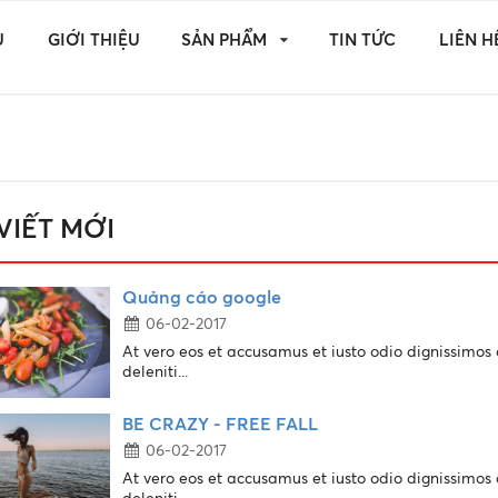
Ủ
GIỚI THIỆU
SẢN PHẨM
TIN TỨC
LIÊN H
 VIẾT MỚI
Quảng cáo google
06-02-2017
At vero eos et accusamus et iusto odio dignissimo
deleniti...
BE CRAZY - FREE FALL
06-02-2017
At vero eos et accusamus et iusto odio dignissimo
deleniti...