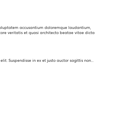
it voluptatem accusantium doloremque laudantium,
re veritatis et quasi architecto beatae vitae dicta
it. Suspendisse in ex et justo auctor sagittis non...