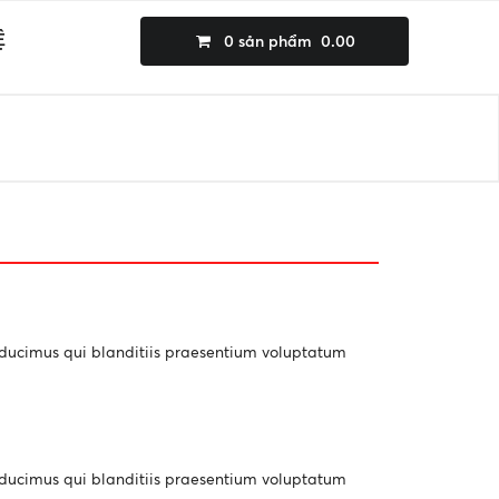
Ệ
0
sản phẩm
0.00
s ducimus qui blanditiis praesentium voluptatum
s ducimus qui blanditiis praesentium voluptatum