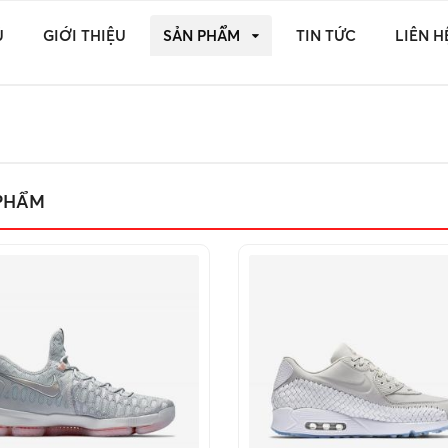
Ủ
GIỚI THIỆU
SẢN PHẨM
TIN TỨC
LIÊN H
PHẨM