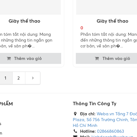
Giày thể thao
Giày thể thao
0
n tóm tắt nội dung: Mang
Phần tóm tắt nội dung: Man
 những thông tin ngắn gọn
đến những thông tin ngắn g
bản, về sản ph�...
cơ bản, về sản ph�...
Thêm vào giỏ
Thêm vào giỏ
1
2
Thông Tin Công Ty
 PHẨM
Địa chỉ:
Weba.vn Tầng 7 Đo
Plaza, Số 756 Trường Chinh, Tân
s
Hồ Chí Minh
Hotline:
02866860863
n
Mail:
kinhdoanh@weba.vn