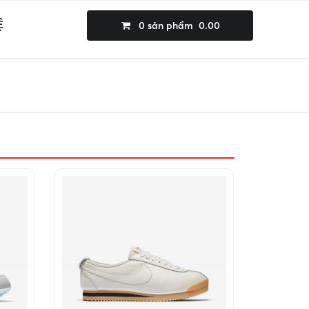
Ệ
0
sản phẩm
0.00