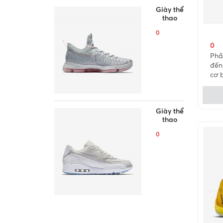
Giày thể
thao
0
0
Phầ
đến
cơ 
Giày thể
thao
0