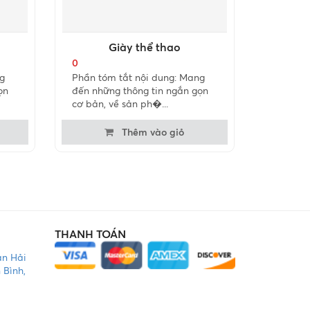
Giày thể thao
0
g
Phần tóm tắt nội dung: Mang
ọn
đến những thông tin ngắn gọn
cơ bản, về sản ph�...
Thêm vào giỏ
THANH TOÁN
àn Hải
 Bình,