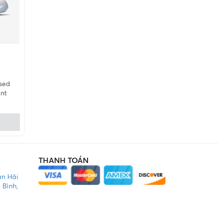
 sed
nt
THANH TOÁN
àn Hải
 Bình,