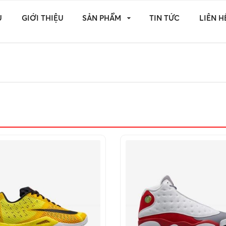
Ủ
GIỚI THIỆU
SẢN PHẨM
TIN TỨC
LIÊN H