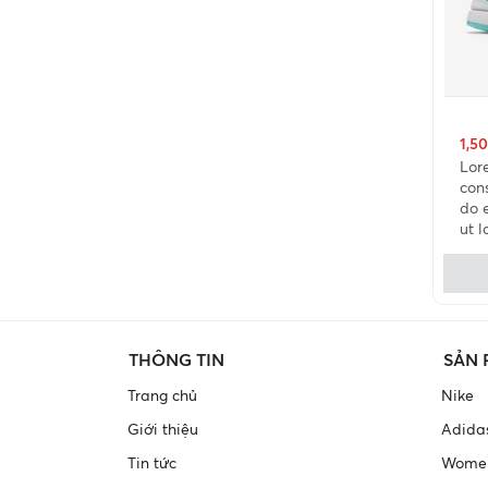
1,5
Lor
cons
do 
ut l
THÔNG TIN
SẢN
Trang chủ
Nike
Giới thiệu
Adida
Tin tức
Wome