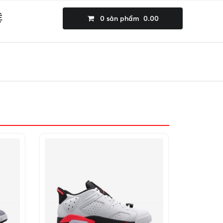
Ệ
0
sản phẩm
0.00