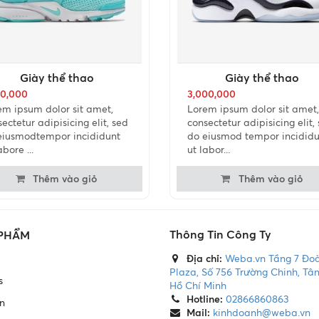
Giày thể thao
Giày thể thao
00,000
3,000,000
em ipsum dolor sit amet,
Lorem ipsum dolor sit amet,
ectetur adipisicing elit, sed
consectetur adipisicing elit,
eiusmodtempor incididunt
do eiusmod tempor incididu
abore ...
ut labor...
Thêm vào giỏ
Thêm vào giỏ
Thông Tin Công Ty
 PHẨM
Địa chỉ:
Weba.vn Tầng 7 Đo
Plaza, Số 756 Trường Chinh, Tân
s
Hồ Chí Minh
Hotline:
02866860863
n
Mail:
kinhdoanh@weba.vn