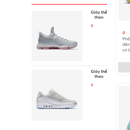
Giày thể
thao
0
0
Phầ
đến
cơ 
Giày thể
thao
0