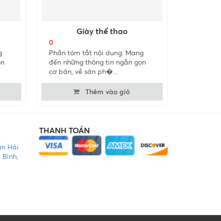
Giày thể thao
0
g
Phần tóm tắt nội dung: Mang
ọn
đến những thông tin ngắn gọn
cơ bản, về sản ph�...
Thêm vào giỏ
THANH TOÁN
àn Hải
 Bình,