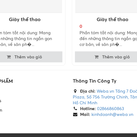
Giày thể thao
Giày thể thao
0
n tóm tắt nội dung: Mang
Phần tóm tắt nội dung: Man
 những thông tin ngắn gọn
đến những thông tin ngắn g
ản, về sản ph�...
cơ bản, về sản ph�...
Thêm vào giỏ
Thêm vào giỏ
Thông Tin Công Ty
 PHẨM
Địa chỉ:
Weba.vn Tầng 7 Đo
Plaza, Số 756 Trường Chinh, Tân
s
Hồ Chí Minh
Hotline:
02866860863
n
Mail:
kinhdoanh@weba.vn