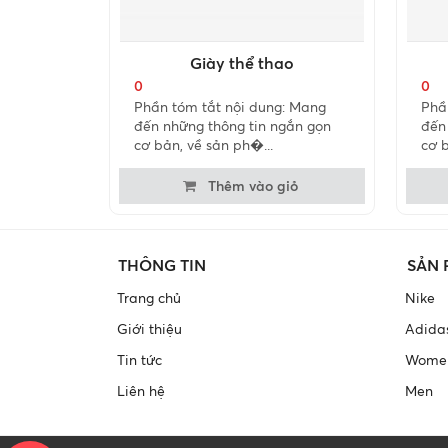
Giày thể thao
0
0
Phần tóm tắt nội dung: Mang
Phầ
đến những thông tin ngắn gọn
đến
cơ bản, về sản ph�...
cơ b
Thêm vào giỏ
THÔNG TIN
SẢN
Trang chủ
Nike
Giới thiệu
Adida
Tin tức
Wome
Liên hệ
Men