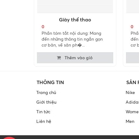
Giày thể thao
0
0
Phần tóm tắt nội dung: Mang
Phầ
đến những thông tin ngắn gọn
đến
cơ bản, về sản ph�...
cơ b
Thêm vào giỏ
THÔNG TIN
SẢN
Trang chủ
Nike
Giới thiệu
Adida
Tin tức
Wome
Liên hệ
Men