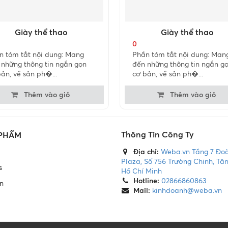
Giày thể thao
Giày thể thao
0
n tóm tắt nội dung: Mang
Phần tóm tắt nội dung: Man
 những thông tin ngắn gọn
đến những thông tin ngắn g
ản, về sản ph�...
cơ bản, về sản ph�...
Thêm vào giỏ
Thêm vào giỏ
Thông Tin Công Ty
 PHẨM
Địa chỉ:
Weba.vn Tầng 7 Đo
Plaza, Số 756 Trường Chinh, Tân
s
Hồ Chí Minh
Hotline:
02866860863
n
Mail:
kinhdoanh@weba.vn