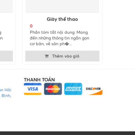
Giày thể thao
0
g
Phần tóm tắt nội dung: Mang
ọn
đến những thông tin ngắn gọn
cơ bản, về sản ph�...
Thêm vào giỏ
THANH TOÁN
àn Hải
 Bình,