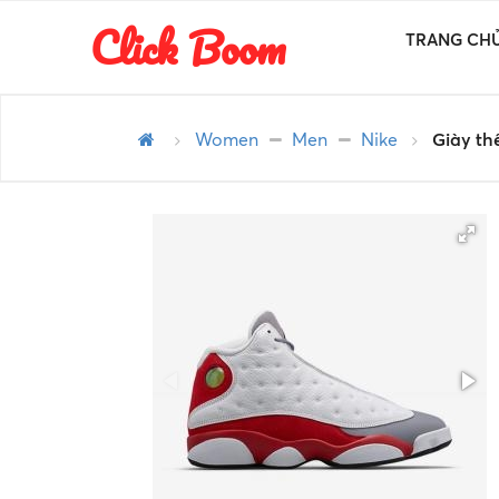
Click Boom
TRANG CH
Women
Men
Nike
Giày th