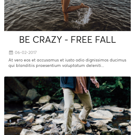
BE CRAZY - FREE FALL
06-02-2017
At vero eos et accusamus et iusto odio dignissimos ducimus
qui blanditiis praesentium voluptatum deleniti...