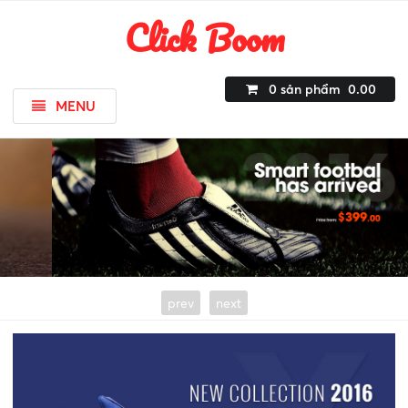
Click Boom
0
sản phẩm
0.00
MENU
prev
next