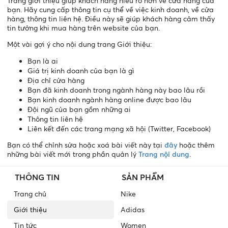
Trang giới thiệu giúp khách hàng hiểu rõ hơn về cửa hàng của
bạn. Hãy cung cấp thông tin cụ thể về việc kinh doanh, về cửa
hàng, thông tin liên hệ. Điều này sẽ giúp khách hàng cảm thấy
tin tưởng khi mua hàng trên website của bạn.
Một vài gợi ý cho nội dung trang Giới thiệu:
Bạn là ai
Giá trị kinh doanh của bạn là gì
Địa chỉ cửa hàng
Bạn đã kinh doanh trong ngành hàng này bao lâu rồi
Bạn kinh doanh ngành hàng online được bao lâu
Đội ngũ của bạn gồm những ai
Thông tin liên hệ
Liên kết đến các trang mạng xã hội (Twitter, Facebook)
Bạn có thể chỉnh sửa hoặc xoá bài viết này tại
đây
hoặc thêm
những bài viết mới trong phần quản lý
Trang nội dung
.
THÔNG TIN
SẢN PHẨM
Trang chủ
Nike
Giới thiệu
Adidas
Tin tức
Women