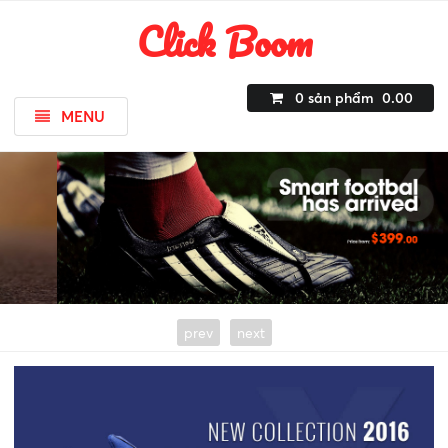
Click Boom
0
sản phẩm
0.00
MENU
prev
next