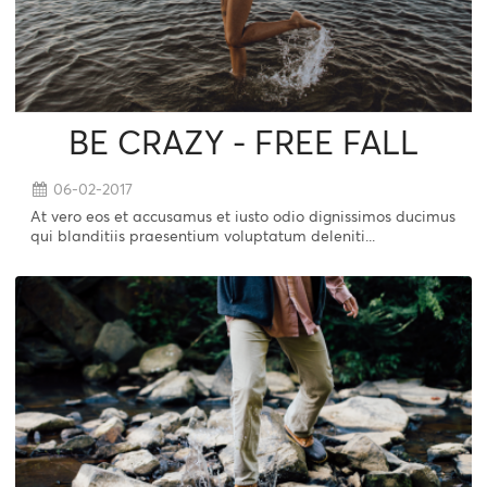
BE CRAZY - FREE FALL
06-02-2017
At vero eos et accusamus et iusto odio dignissimos ducimus
qui blanditiis praesentium voluptatum deleniti...