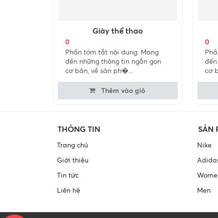
Giày thể thao
0
0
Phần tóm tắt nội dung: Mang
Phầ
đến những thông tin ngắn gọn
đến
cơ bản, về sản ph�...
cơ b
Thêm vào giỏ
THÔNG TIN
SẢN
Trang chủ
Nike
Giới thiệu
Adida
Tin tức
Wome
Liên hệ
Men