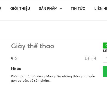
Ủ
GIỚI THIỆU
SẢN PHẨM
TIN TỨC
LIÊN H
Giày thể thao
Số
Giá
:
Liên hệ
Mô tả:
Phần tóm tắt nội dung: Mang đến những thông tin ngắn
gọn cơ bản, về sản phẩm...