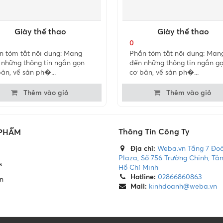
Giày thể thao
Giày thể thao
0
n tóm tắt nội dung: Mang
Phần tóm tắt nội dung: Man
 những thông tin ngắn gọn
đến những thông tin ngắn g
ản, về sản ph�...
cơ bản, về sản ph�...
Thêm vào giỏ
Thêm vào giỏ
Thông Tin Công Ty
 PHẨM
Địa chỉ:
Weba.vn Tầng 7 Đo
Plaza, Số 756 Trường Chinh, Tân
s
Hồ Chí Minh
Hotline:
02866860863
n
Mail:
kinhdoanh@weba.vn