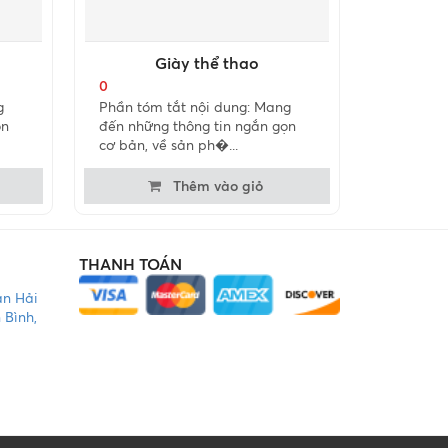
Giày thể thao
0
g
Phần tóm tắt nội dung: Mang
ọn
đến những thông tin ngắn gọn
cơ bản, về sản ph�...
Thêm vào giỏ
THANH TOÁN
àn Hải
 Bình,