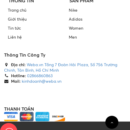
THÔNG TIN
SẢN PHẨM
Trang chủ
Nike
Giới thiệu
Adidas
Tin tức
Women
Liên hệ
Men
Thông Tin Công Ty
Địa chỉ:
Weba.vn Tầng 7 Đoàn Hải Plaza, Số 756 Trường
Chinh, Tân Bình, Hồ Chí Minh
Hotline:
02866860863
Mail:
kinhdoanh@weba.vn
THANH TOÁN